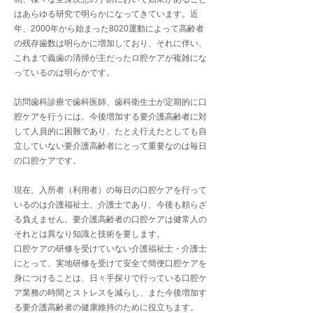
はあらゆる研究で明らかになってきています。近
年、2000年から始まった8020運動によって高齢者
の残存歯数は明らかに増加しており、それに伴い、
これまで義歯の清掃が主だったロ腔ケアが複雑にな
っているのは明らかです。
訪問歯科診療で歯科医師、歯科衛生士が定期的に口
腔ケアを行うには、今後増加する要介護高齢者に対
して人員的に困難であり、たとえ行えたとしても自
立していない要介護高齢者にとって重要なのは毎日
の口腔ケアです。
現在、入所者（利用者）の毎日の口腔ケアを行って
いるのは介護福祉士、介護士であり、今後も頼らざ
る負えません。要介護高齢者の口腔ケアは健常人の
それとは異なり知識と技術を要します。
口腔ケアの研修を受けていない介護福祉士・介護士
にとって、実地研修を受けて安全で簡便口腔ケアを
身につけることは、日々手探りで行っている口腔ケ
ア業務の時間とストレスを減らし、また今後増加す
る要介護高齢者の健康維持のために役立ちます。